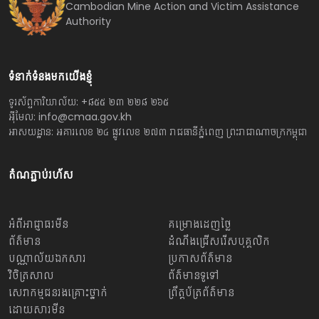
Cambodian Mine Action and Victim Assistance
Authority
ទំនាក់ទំនងមកយើងខ្ញុំ
ទូរស័ព្ទការិយាល័យ: +៨៥៥ ២៣ ២២៨ ២៦៥
អ៊ីមែល: info@cmaa.gov.kh
អាសយដ្ឋាន: អគារលេខ ២៤ ផ្លូវលេខ ២៧៣ រាជធានីភ្នំពេញ ព្រះរាជាណាចក្រកម្ពុជា
តំណភ្ជាប់រហ័ស
អំពីអាជ្ញាធរមីន
គម្រោងដេញថ្លៃ
ព័ត៌មាន
ដំណឹងជ្រើសរើសបុគ្គលិក
បណ្ណាល័យឯកសារ
ប្រកាសព័ត៌មាន
វិចិត្រសាល
ព័ត៌មានទូទៅ
សេវាកម្មជនរងគ្រោះថ្នាក់
ព្រឹត្តប័ត្រព័ត៌មាន
ដោយសារមីន