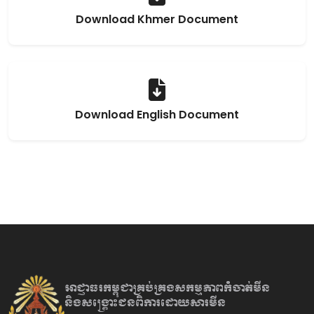
Download Khmer Document
Download English Document
អាជ្ញាធរកម្ពុជាគ្រប់គ្រងសកម្មភាព
កំចាត់មីន
និងសង្គ្រោះជនពិការ
ដោយសារមីន