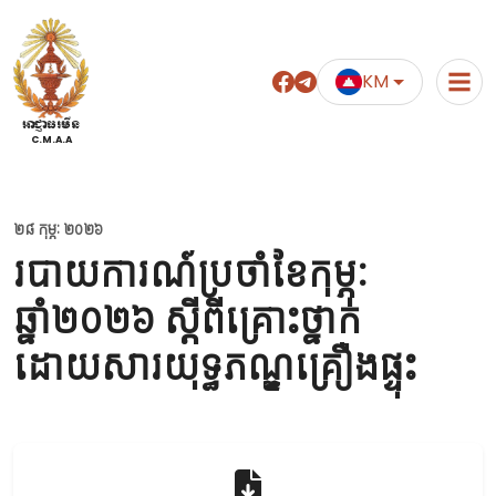
KM
អាជ្ញាធរមីន
C.M.A.A
២៨ កុម្ភៈ ២០២៦
របាយការណ៍ប្រចាំខែកុម្ភៈ
ឆ្នាំ២០២៦ ស្តីពីគ្រោះថ្នាក់
ដោយសារយុទ្ធភណ្ឌគ្រឿងផ្ទុះ