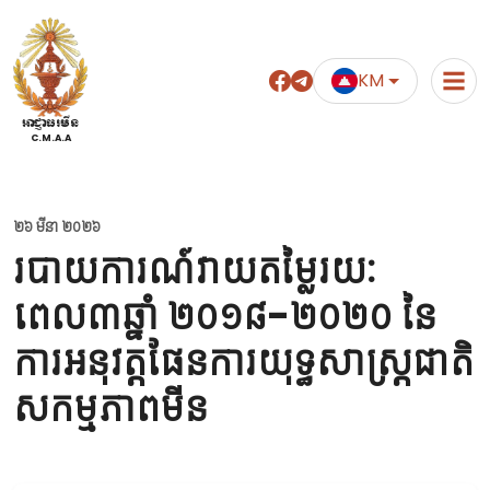
KM
អាជ្ញាធរមីន
C.M.A.A
២៦ មីនា ២០២៦
របាយការណ៍វាយតម្លៃរយៈ
ពេល៣ឆ្នាំ ២០១៨-២០២០ នៃ
ការអនុវត្តផែនការយុទ្ធសាស្ត្រជាតិ
សកម្មភាពមីន