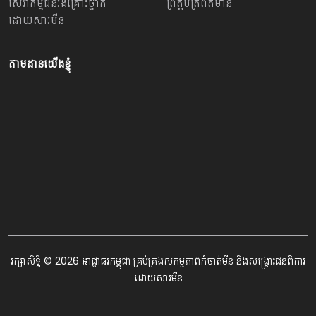
សេវាកម្មជនរងគ្រោះថ្នាក់
ព្រឹត្តប័ត្រព័ត៌មាន
ដោយសារមីន
តាមដានយើងខ្ញុំ
រក្សាសិទ្ធិ © 2026 អាជ្ញាធរកម្ពុជា គ្រប់គ្រងសកម្មភាពកំចាត់មីន និងសង្គ្រោះជនពិការ
ដោយសារមីន