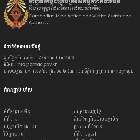
អាជ្ញាធរកម្ពុជាគ្រប់គ្រងសកម្មភាព
កំចាត់មីន
និងសង្គ្រោះជនពិការ
ដោយសារមីន
Cambodian Mine Action and Victim Assistance
Authority
ទំនាក់ទំនងមកយើងខ្ញុំ
ទូរស័ព្ទការិយាល័យ: +៨៥៥ ២៣ ២២៨ ២៦៥
អ៊ីមែល: info@cmaa.gov.kh
អាសយដ្ឋាន: អគារលេខ ២៤ ផ្លូវលេខ ២៧៣ រាជធានីភ្នំពេញ ព្រះរាជាណាចក្រកម្ពុជា
តំណភ្ជាប់រហ័ស
អំពីអាជ្ញាធរមីន
គម្រោងដេញថ្លៃ
ព័ត៌មាន
ដំណឹងជ្រើសរើសបុគ្គលិក
បណ្ណាល័យឯកសារ
ប្រកាសព័ត៌មាន
វិចិត្រសាល
ព័ត៌មានទូទៅ