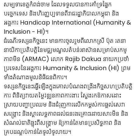
សម្បទាខេត្តកំពង់ចាម ដែលទទួលបានការគាំទ្រផ្នែក
បច្ចេកទេស និងហិរញ្ញប្បទានពីរាជរដ្ឋាភិបាលកម្ពុជា និង
អង្គការ Handicap International (Humanity &
Inclusion - HI)។
ដំណើរទស្សនកិច្ចនេះ មានការចូលរួមពីលោកស្រី ប៊ុត រតនា
នាយិកាប្រតិបត្តិនៃមជ្ឈមណ្ឌលតំបន់អាស៊ានសម្រាប់សកម្ម
ភាពមីន (ARMAC) លោក Rajib Dakua នាយកប្រចាំ
ប្រទេសនៃអង្គការ Humanity & Inclusion (HI) ព្រម
ទាំងតំណាងមូលនិធិជនពិការ។
ទស្សនកិច្ចនេះធ្វើឡើងក្នុងគោលបំណងពង្រឹងកិច្ចសហប្រតិបត្តិ
ការ ពិនិត្យវាយតម្លៃវឌ្ឍនភាពការងារ ស្វែងរកឱកាសដោះ
ស្រាយបញ្ហាប្រឈម និងជំរុញការលើកកម្ពស់ការផ្តល់សេវា
សង្គ្រោះ និងស្តារលទ្ធភាពដល់ជនរងគ្រោះដោយសារមីន និង
សំណល់ជាតិផ្ទុះពីសង្គ្រាម ឱ្យកាន់តែមានប្រសិទ្ធភាព និង
គ្របដណ្តប់កាន់តែទូលំទូលាយ។