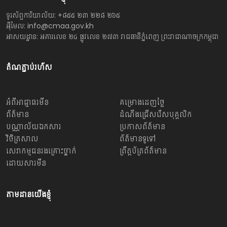
ទូរស័ព្ទការិយាល័យ: +៨៥៥ ២៣ ២២៨ ២៦៥
អ៊ីមែល: info@cmaa.gov.kh
អាសយដ្ឋាន: អគារលេខ ២៤ ផ្លូវលេខ ២៧៣ រាជធានីភ្នំពេញ ព្រះរាជាណាចក្រកម្ពុជា
តំណភ្ជាប់រហ័ស
អំពីអាជ្ញាធរមីន
គម្រោងដេញថ្លៃ
ព័ត៌មាន
ដំណឹងជ្រើសរើសបុគ្គលិក
បណ្ណាល័យឯកសារ
ប្រកាសព័ត៌មាន
វិចិត្រសាល
ព័ត៌មានទូទៅ
សេវាកម្មជនរងគ្រោះថ្នាក់
ព្រឹត្តប័ត្រព័ត៌មាន
ដោយសារមីន
តាមដានយើងខ្ញុំ