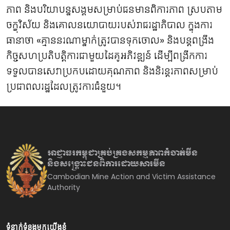
ភាព និងបរិយាបន្នសង្គមសម្រាប់ជនមានពិការភាព ស្របតាម
ចក្ខុវិស័យ និងគោលនយោបាយរបស់រាជរដ្ឋាភិបាល ក្នុងការ
ធានាថា «គ្មាននរណាម្នាក់ត្រូវបានទុកចោល» និងបន្តពង្រឹង
កិច្ចសហប្រតិបត្តិការជាមួយដៃគូអភិវឌ្ឍន៍ ដើម្បីពង្រីកការ
ទទួលបានសេវាប្រកបដោយគុណភាព និងនិរន្តរភាពសម្រាប់
ប្រជាពលរដ្ឋដែលត្រូវការជំនួយ។
អាជ្ញាធរកម្ពុជាគ្រប់គ្រងសកម្មភាព
កំចាត់មីន
និងសង្គ្រោះជនពិការ
ដោយសារមីន
Cambodian Mine Action and Victim Assistance
Authority
ទំនាក់ទំនងមកយើងខ្ញុំ